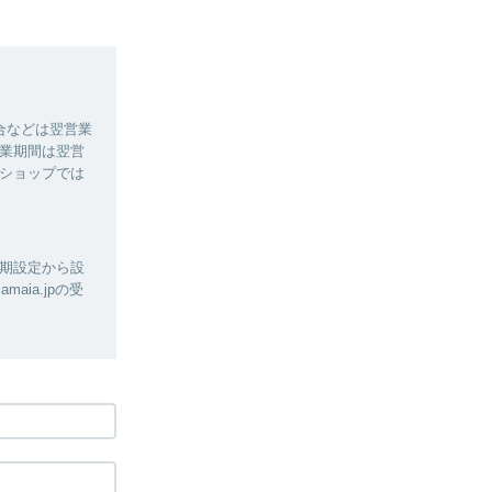
合などは翌営業
業期間は翌営
ショップでは
期設定から設
ia.jpの受