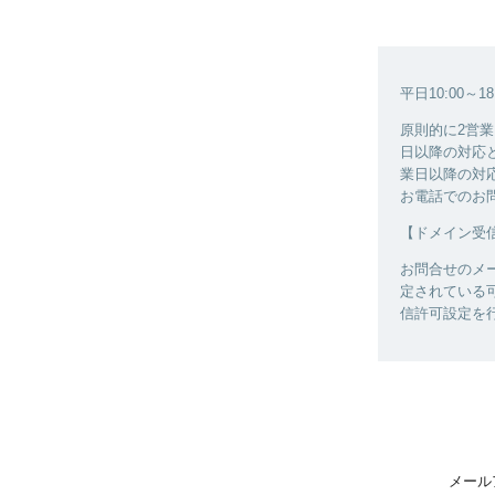
平日10:00～
原則的に2営
日以降の対応
業日以降の対
お電話でのお
【ドメイン受
お問合せのメ
定されている可
信許可設定を
メール